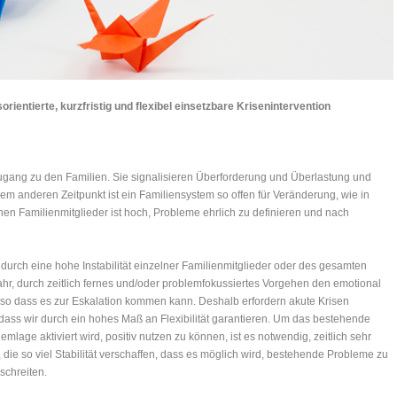
ientierte, kurzfristig und flexibel einsetzbare Krisenintervention
ugang zu den Familien. Sie signalisieren Überforderung und Überlastung und
em anderen Zeitpunkt ist ein Familiensystem so offen für Veränderung, wie in
lnen Familienmitglieder ist hoch, Probleme ehrlich zu definieren und nach
 durch eine hohe Instabilität einzelner Familienmitglieder oder des gesamten
hr, durch zeitlich fernes und/oder problemfokussiertes Vorgehen den emotional
, so dass es zur Eskalation kommen kann. Deshalb erfordern akute Krisen
 dass wir durch ein hohes Maß an Flexibilität garantieren. Um das bestehende
mlage aktiviert wird, positiv nutzen zu können, ist es notwendig, zeitlich sehr
ie so viel Stabilität verschaffen, dass es möglich wird, bestehende Probleme zu
chreiten.