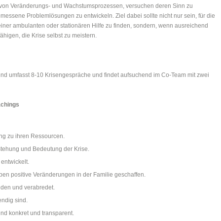
il von Veränderungs- und Wachstumsprozessen, versuchen deren Sinn zu
ssene Problemlösungen zu entwickeln. Ziel dabei sollte nicht nur sein, für die
einer ambulanten oder stationären Hilfe zu finden, sondern, wenn ausreichend
higen, die Krise selbst zu meistern.
 und umfasst 8-10 Krisengespräche und findet aufsuchend im Co-Team mit zwei
achings
ang zu ihren Ressourcen.
ntstehung und Bedeutung der Krise.
entwickelt.
ben positive Veränderungen in der Familie geschaffen.
den und verabredet.
endig sind.
sind konkret und transparent.