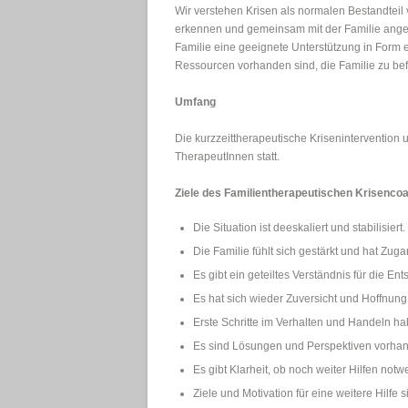
Wir verstehen Krisen als normalen Bestandte
erkennen und gemeinsam mit der Familie angeme
Familie eine geeignete Unterstützung in Form 
Ressourcen vorhanden sind, die Familie zu befä
Umfang
Die kurzzeittherapeutische Krisenintervention
TherapeutInnen statt.
Ziele des Familientherapeutischen Krisenco
Die Situation ist deeskaliert und stabilisiert.
Die Familie fühlt sich gestärkt und hat Zug
Es gibt ein geteiltes Verständnis für die E
Es hat sich wieder Zuversicht und Hoffnung 
Erste Schritte im Verhalten und Handeln ha
Es sind Lösungen und Perspektiven vorhan
Es gibt Klarheit, ob noch weiter Hilfen notw
Ziele und Motivation für eine weitere Hilfe 