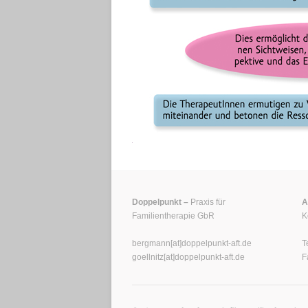
Doppelpunkt –
Praxis für
A
Familientherapie GbR
K
bergmann[at]doppelpunkt-aft.de
T
goellnitz[at]doppelpunkt-aft.de
F