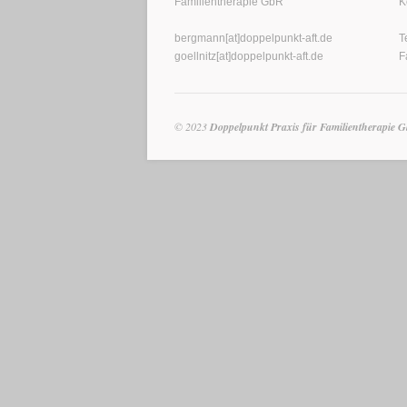
Familientherapie GbR
K
bergmann[at]doppelpunkt-aft.de
T
goellnitz[at]doppelpunkt-aft.de
F
© 2023
Doppelpunkt Praxis für Familientherapie 