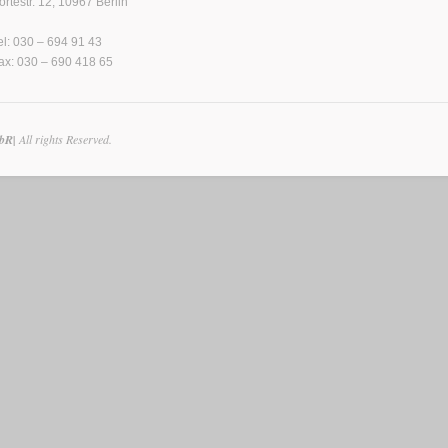
örtestr. 12, 10967 Berlin
el: 030 – 694 91 43
ax: 030 – 690 418 65
GbR|
All rights Reserved.