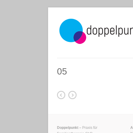
05
Doppelpunkt –
Praxis für
A